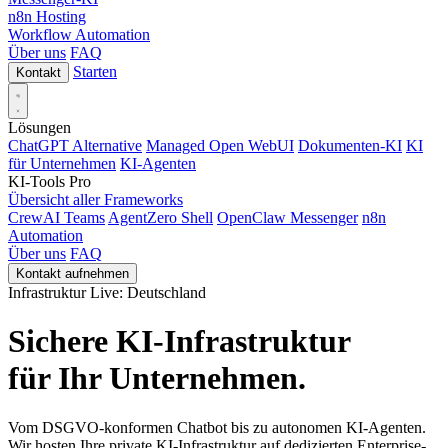
n8n Hosting
Workflow Automation
Über uns
FAQ
Starten
Kontakt
Lösungen
ChatGPT Alternative
Managed Open WebUI
Dokumenten-KI
KI
für Unternehmen
KI-Agenten
KI-Tools
Pro
Übersicht aller Frameworks
CrewAI Teams
AgentZero Shell
OpenClaw Messenger
n8n
Automation
Über uns
FAQ
Kontakt aufnehmen
Infrastruktur Live: Deutschland
Sichere KI-Infrastruktur
für Ihr Unternehmen.
Vom DSGVO-konformen Chatbot bis zu autonomen KI-Agenten.
Wir hosten Ihre private KI-Infrastruktur auf dedizierten Enterprise-